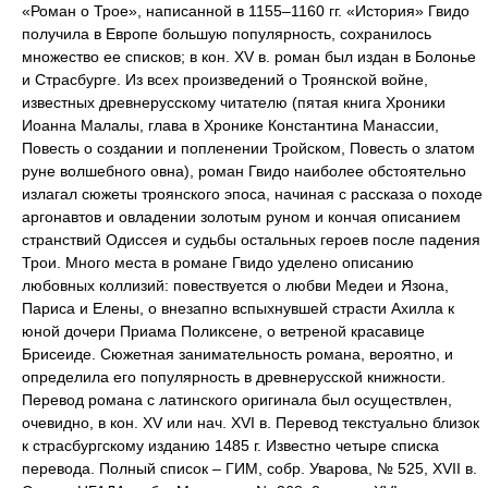
«Роман о Трое», написанной в 1155–1160 гг. «История» Гвидо
получила в Европе большую популярность, сохранилось
множество ее списков; в кон. XV в. роман был издан в Болонье
и Страсбурге. Из всех произведений о Троянской войне,
известных древнерусскому читателю (пятая книга Хроники
Иоанна Малалы, глава в Хронике Константина Манассии,
Повесть о создании и попленении Тройском, Повесть о златом
руне волшебного овна), роман Гвидо наиболее обстоятельно
излагал сюжеты троянского эпоса, начиная с рассказа о походе
аргонавтов и овладении золотым руном и кончая описанием
странствий Одиссея и судьбы остальных героев после падения
Трои. Много места в романе Гвидо уделено описанию
любовных коллизий: повествуется о любви Медеи и Язона,
Париса и Елены, о внезапно вспыхнувшей страсти Ахилла к
юной дочери Приама Поликсене, о ветреной красавице
Брисеиде. Сюжетная занимательность романа, вероятно, и
определила его популярность в древнерусской книжности.
Перевод романа с латинского оригинала был осуществлен,
очевидно, в кон. XV или нач. XVI в. Перевод текстуально близок
к страсбургскому изданию 1485 г. Известно четыре списка
перевода. Полный список – ГИМ, собр. Уварова, № 525, XVII в.