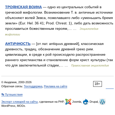
ТРОЯНСКАЯ ВОИНА
— одно из центральных событий в
греческой мифологии. Возникновение Т. в. античные источники
объясняют волей Зевса, пожелавшего либо «уменьшить бремя
земли» (Eur. Hel. 36 41; Prod. Chrest. 1), либо дать возможность
прославиться божественным героям,… …
Энциклопедия
мифологии
АНТИЧНОСТЬ
— [от лат. antiquus древний], классическая
древность, традиц. обозначение древней греко рим.
цивилизации, в среде к рой происходило распространение
раннего христианства и становление форм христ. культуры (так
что для заключительной стадии,… …
Православная энциклопедия
© Академик, 2000-2026
18+
Обратная связь:
Техподдержка
,
Реклама на сайте
👣 Путешествия
Экспорт словарей на сайты
, сделанные на PHP,
Joomla,
Drupal,
WordPress, MODx.