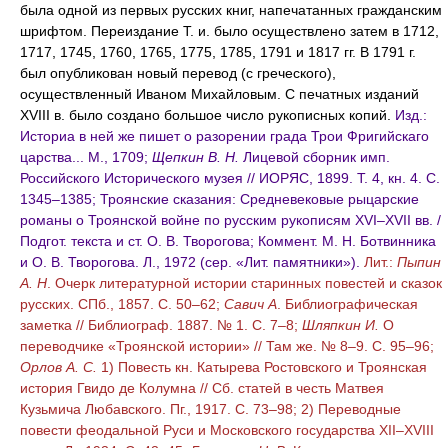
была одной из первых русских книг, напечатанных гражданским
шрифтом. Переиздание Т. и. было осуществлено затем в 1712,
1717, 1745, 1760, 1765, 1775, 1785, 1791 и 1817 гг. В 1791 г.
был опубликован новый перевод (с греческого),
осуществленный Иваном Михайловым. С печатных изданий
XVIII в. было создано большое число рукописных копий.
Изд.:
Историа в ней же пишет о разорении града Трои Фригийскаго
царства... М., 1709;
Щепкин В. Н.
Лицевой сборник имп.
Российского Исторического музея // ИОРЯС, 1899. Т. 4, кн. 4. С.
1345–1385; Троянские сказания: Средневековые рыцарские
романы о Троянской войне по русским рукописям XVI–XVII вв. /
Подгот. текста и ст. О. В. Творогова; Коммент. М. Н. Ботвинника
и О. В. Творогова. Л., 1972 (сер. «Лит. памятники»).
Лит.:
Пыпин
А. Н
. Очерк литературной истории старинных повестей и сказок
русских. СПб., 1857. С. 50–62;
Савич А
. Библиографическая
заметка // Библиограф. 1887. № 1. С. 7–8;
Шляпкин И.
О
переводчике «Троянской истории» // Там же. № 8–9. С. 95–96;
Орлов А. С.
1) Повесть кн. Катырева Ростовского и Троянская
история Гвидо де Колумна // Сб. статей в честь Матвея
Кузьмича Любавского. Пг., 1917. С. 73–98; 2) Переводные
повести феодальной Руси и Московского государства XII–XVIII