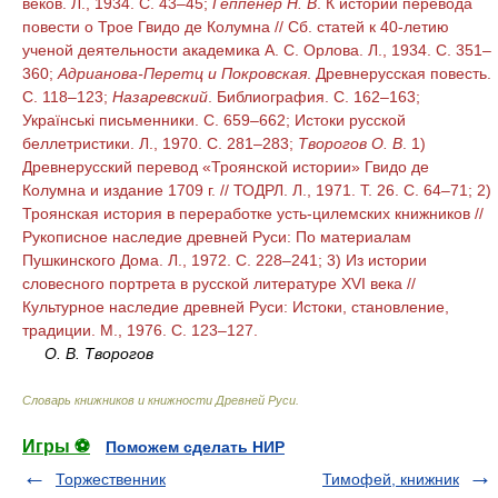
веков. Л., 1934. С. 43–45;
Геппенер Н. В
. К истории перевода
повести о Трое Гвидо де Колумна // Сб. статей к 40-летию
ученой деятельности академика А. С. Орлова. Л., 1934. С. 351–
360;
Адрианова-Перетц и Покровская
. Древнерусская повесть.
С. 118–123;
Назаревский
. Библиография. С. 162–163;
Українськi письменники. С. 659–662; Истоки русской
беллетристики. Л., 1970. С. 281–283;
Творогов О. В
. 1)
Древнерусский перевод «Троянской истории» Гвидо де
Колумна и издание 1709 г. // ТОДРЛ. Л., 1971. Т. 26. С. 64–71; 2)
Троянская история в переработке усть-цилемских книжников //
Рукописное наследие древней Руси: По материалам
Пушкинского Дома. Л., 1972. С. 228–241; 3) Из истории
словесного портрета в русской литературе XVI века //
Культурное наследие древней Руси: Истоки, становление,
традиции. М., 1976. С. 123–127.
О. В. Творогов
Словарь книжников и книжности Древней Руси
.
Игры ⚽
Поможем сделать НИР
Торжественник
Тимофей, книжник