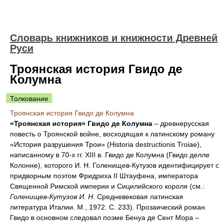
Словарь книжников и книжности Древней
Руси
Троянская история Гвидо де
Колумна
Толкование
Троянская история Гвидо де Колумна
«Троянская история» Гвидо де Колумна
– древнерусская
повесть о Троянской войне, восходящая к латинскому роману
«История разрушения Трои» (Historia destructionis Troiae),
написанному в 70-х гг. XIII в. Гвидо де Колумна (Гвидо делле
Колонне), которого И. Н. Голенищев-Кутузов идентифицирует с
придворным поэтом Фридриха II Штауфена, императора
Священной Римской империи и Сицилийского короля (см.:
Голенищев-Кутузов И. Н
. Средневековая латинская
литература Италии. М., 1972. С. 233). Прозаический роман
Гвидо в основном следовал поэме Бенуа де Сент Мора –