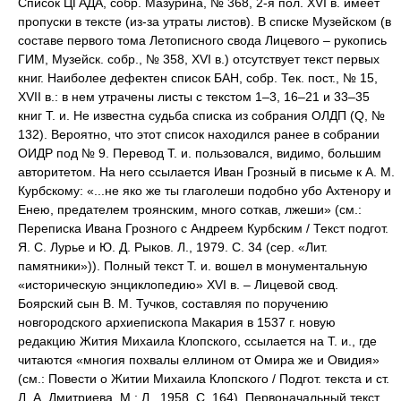
Список ЦГАДА, собр. Мазурина, № 368, 2-я пол. XVI в. имеет
пропуски в тексте (из-за утраты листов). В списке Музейском (в
составе первого тома Летописного свода Лицевого – рукопись
ГИМ, Музейск. собр., № 358, XVI в.) отсутствует текст первых
книг. Наиболее дефектен список БАН, собр. Тек. пост., № 15,
XVII в.: в нем утрачены листы с текстом 1–3, 16–21 и 33–35
книг Т. и. Не известна судьба списка из собрания ОЛДП (Q, №
132). Вероятно, что этот список находился ранее в собрании
ОИДР под № 9. Перевод Т. и. пользовался, видимо, большим
авторитетом. На него ссылается Иван Грозный в письме к А. М.
Курбскому: «...не яко же ты глаголеши подобно убо Ахтенору и
Енею, предателем троянским, много соткав, лжеши» (см.:
Переписка Ивана Грозного с Андреем Курбским / Текст подгот.
Я. С. Лурье и Ю. Д. Рыков. Л., 1979. С. 34 (сер. «Лит.
памятники»)). Полный текст Т. и. вошел в монументальную
«историческую энциклопедию» XVI в. – Лицевой свод.
Боярский сын В. М. Тучков, составляя по поручению
новгородского архиепископа Макария в 1537 г. новую
редакцию Жития Михаила Клопского, ссылается на Т. и., где
читаются «многия похвалы еллином от Омира же и Овидия»
(см.: Повести о Житии Михаила Клопского / Подгот. текста и ст.
Л. А. Дмитриева. М.; Л., 1958. С. 164). Первоначальный текст