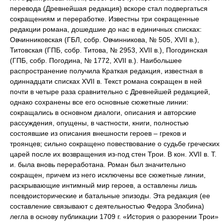
перевода (Древнейшая редакция) вскоре стал подвергаться
сокращениям и переработке. Известны три сокращенные
редакции романа, дошедшие до нас в единичных списках:
Овчинниковская (ГБЛ, собр. Овчинникова, № 505, XVII в.),
Титовская (ГПБ, собр. Титова, № 2953, XVII в.), Погодинская
(ГПБ, собр. Погодина, № 1772, XVII в.). Наибольшее
распространение получила Краткая редакция, известная в
одиннадцати списках XVII в. Текст романа сокращен в ней
почти в четыре раза сравнительно с Древнейшей редакцией,
однако сохранены все его основные сюжетные линии:
сокращались в основном диалоги, описания и авторские
рассуждения, опущены, в частности, книги, полностью
состоявшие из описания внешности героев – греков и
троянцев; сильно сокращено повествование о судьбе греческих
царей после их возвращения из-под стен Трои. В кон. XVII в. Т.
и. была вновь переработана. Роман был значительно
сокращен, причем из него исключены все сюжетные линии,
раскрывающие интимный мир героев, а оставлены лишь
псевдоисторические и батальные эпизоды. Эта редакция (ее
составление связывают с деятельностью Федора Злобина)
легла в основу публикации 1709 г. «История о разорении Трои»